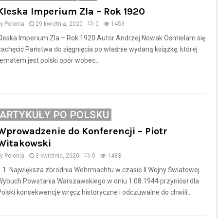
Kleska Imperium Zla – Rok 1920
by
Polonia
29 kwietnia, 2020
0
1453
Kleska Imperium Zla – Rok 1920 Autor Andrzej Nowak Ośmielam się
zachęcić Państwa do sięgnięcia po właśnie wydaną książkę, której
tematem jest polski opór wobec...
ARTYKUŁY PO POLSKU
Wprowadzenie do Konferencji – Piotr
Witakowski
by
Polonia
3 kwietnia, 2020
0
1483
1.1. Największa zbrodnia Wehrmachtu w czasie II Wojny Światowej
Wybuch Powstania Warszawskiego w dniu 1.08.1944 przyniósł dla
Polski konsekwencje wręcz historyczne i odczuwalne do chwili...