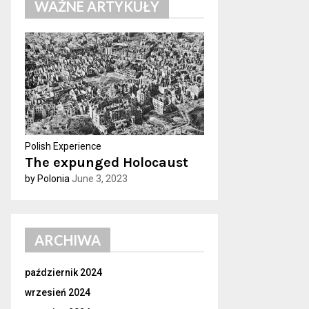
WAŻNE ARTYKUŁY
h
f
A
o
r
R
:
C
H
Polish Experience
The expunged Holocaust
by Polonia
June 3, 2023
ARCHIWA
październik 2024
wrzesień 2024