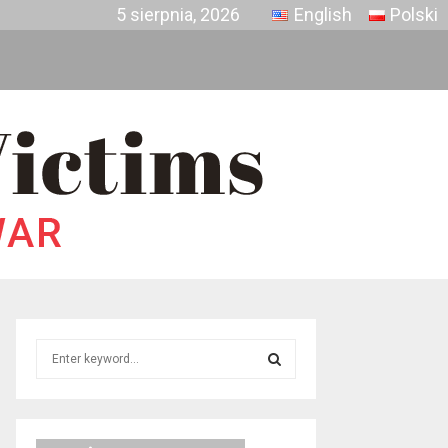
5 sierpnia, 2026
English
Polski
S
e
a
S
r
c
E