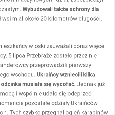
lczastym.
Wybudowali także schrony dla
wsi miał około 20 kilometrów długości.
mieszkańcy wioski zauważali coraz więcej
y. 5 lipca Przebraże zostało przez nie
banderowcy przeprowadzili pierwszy
nego wschodu.
Ukraińcy wzniecili kilka
 odcinka musiała się wycofać.
Jednak już
pomocą i wspólnie udało się odeprzeć
omencie pozostałe odziały Ukraińców
ron. Tych szybko przegnał ogień karabinów