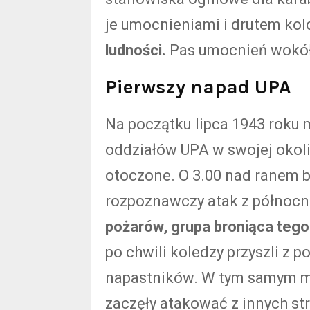
je umocnieniami i drutem ko
ludności.
Pas umocnień wokół 
Pierwszy napad UPA
Na początku lipca 1943 roku 
oddziałów UPA w swojej okolic
otoczone. O 3.00 nad ranem 
rozpoznawczy atak z północ
pożarów, grupa broniąca tego
po chwili koledzy przyszli z 
napastników. W tym samym m
zaczęły atakować z innych st