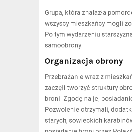
Grupa, która znalazła pomordo
wszyscy mieszkańcy mogli zoba
Po tym wydarzeniu starszyzna
samoobrony.
Organizacja obrony
Przebrażanie wraz z mieszka
zaczęli tworzyć struktury obr
broni. Zgodę na jej posiadan
Pozwolenie otrzymali, dodat
starych, sowieckich karabinó
posiadanie broni przez Polak