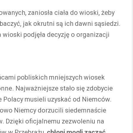
wanych, zaniosła ciała do wioski, żeby
czyć, jak okrutni są ich dawni sąsiedzi.
 wioski podjęła decyzję o organizacji
ńcami pobliskich mniejszych wiosek
onne. Najważniejsze stało się zdobycie
ie Polacy musieli uzyskać od Niemców.
kowo Niemcy dorzucili siedemnaście
w. Dzięki oficjalnemu zezwoleniu na
ów w Przebrażu,
chłopi mogli zacząć