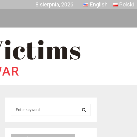
8 sierpnia, 2026
English
Polski
S
e
a
S
r
c
E