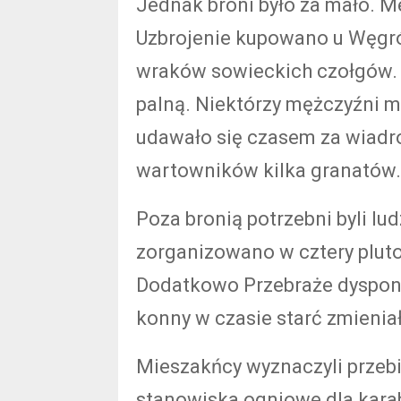
Jednak broni było za mało. Me
Uzbrojenie kupowano u Węgr
wraków sowieckich czołgów. 
palną. Niektórzy mężczyźni mi
udawało się czasem za wiadro
wartowników kilka granatów.
Poza bronią potrzebni byli lud
zorganizowano w cztery plut
Dodatkowo Przebraże dyspon
konny w czasie starć zmieniał
Mieszakńcy wyznaczyli przebie
stanowiska ogniowe dla karab