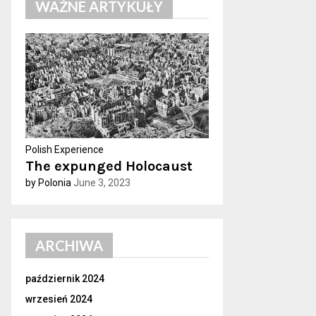
WAŻNE ARTYKUŁY
h
f
A
o
r
R
:
C
H
Polish Experience
The expunged Holocaust
by Polonia
June 3, 2023
ARCHIWA
październik 2024
wrzesień 2024