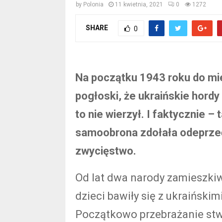
by
Polonia
11 kwietnia, 2021
0
1272
SHARE
0
Na początku 1943 roku do m
pogłoski, że ukraińskie hordy
to nie wierzył. I faktycznie – 
samoobrona zdołała odeprzeć
zwycięstwo.
Od lat dwa narody zamieszkiwa
dzieci bawiły się z ukraińskim
Początkowo przebrażanie stwier