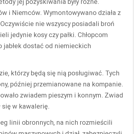
tody jej pozyskiwania były różne.
ów i Niemców. Wymontowywano działa z
Oczywiście nie wszyscy posiadali broń
eli jedynie kosy czy pałki. Chłopcom
 jabłek dostać od niemieckich
zie, którzy będą się nią posługiwać. Tych
ony, później przemianowane na kompanie.
owało zwiadem pieszym i konnym. Zwiad
 się w kawalerię.
g linii obronnych, na nich rozmieścili
inów maszynowych i dział, zabezpieczyli