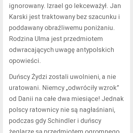
ignorowany. Izrael go lekceważył. Jan
Karski jest traktowany bez szacunku i
poddawany obraźliwemu poniżaniu.
Rodzina Ulma jest przedmiotem
odwracających uwagę antypolskich
opowieści.
Duńscy Żydzi zostali uwolnieni, a nie
uratowani. Niemcy „odwróciły wzrok”
od Danii na całe dwa miesiące! Jednak
polscy ratownicy nie są nagłaśniani,
podczas gdy Schindler i duńscy
żeglarze są przedmiotem ogromnego