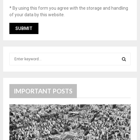
* By using this form you agree with the storage and handling
of your data by this website.
S
e
a
S
r
c
E
h
IMPORTANT POSTS
f
A
o
r
R
:
C
H